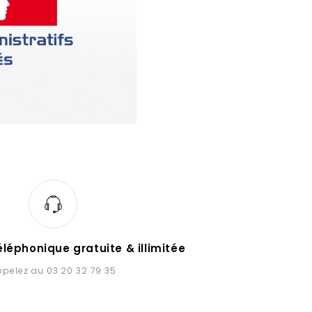
léphonique gratuite & illimitée
pelez au 03 20 32 79 35