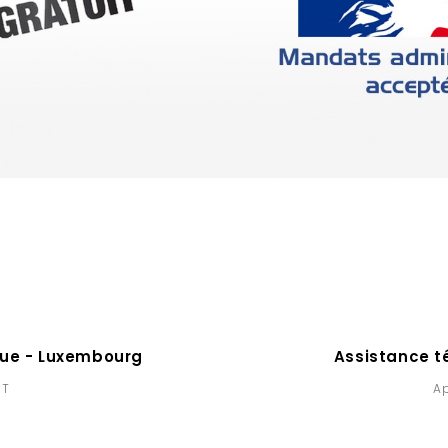
ique - Luxembourg
Assistance té
HT
Ap