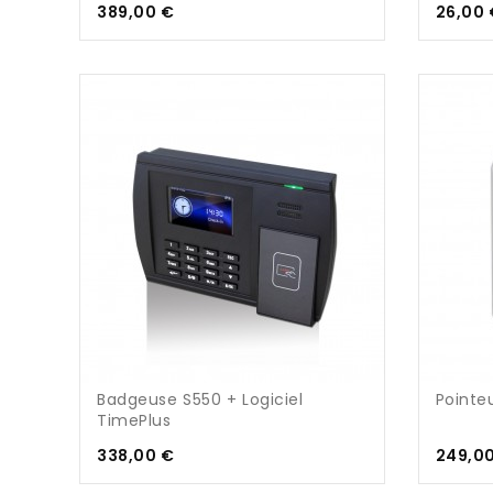
Prix
389,00 €
26,00 
Badgeuse S550 + Logiciel
Pointe
TimePlus
Prix
338,00 €
249,0